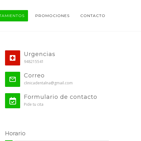
TAMIENTOS
PROMOCIONES
CONTACTO
Urgencias
948215541
Correo
clinicadentalna@gmail.com
Formulario de contacto
Pide tu cita
Horario